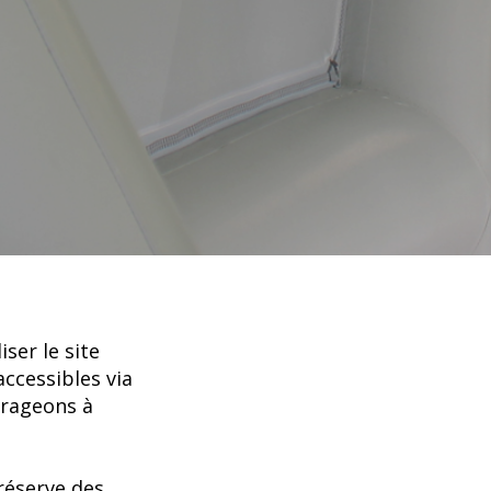
iser le site
ccessibles via
urageons à
réserve des