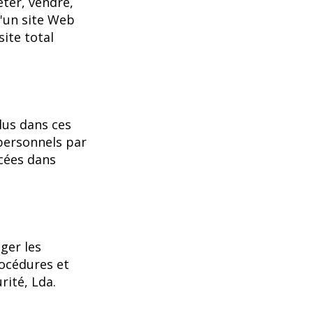
êter, vendre,
d'un site Web
site total
lus dans ces
 personnels par
cées dans
ger les
océdures et
rité, Lda.