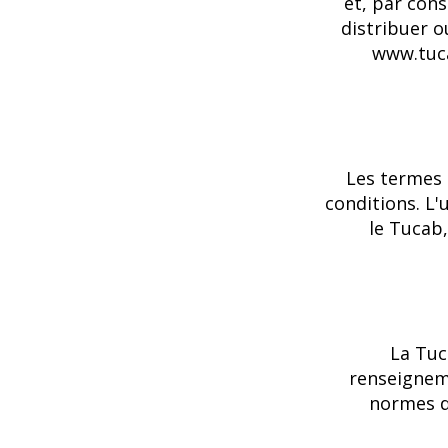
et, par cons
distribuer o
www.tucab
Les termes 
conditions. L'
le Tucab
La Tuc
renseignem
normes de