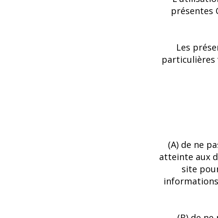
présentes C
Les prése
particulières
(A) de ne pa
atteinte aux d
site pou
informations
(B) de ne