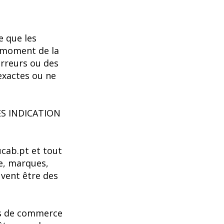
e que les
u moment de la
erreurs ou des
exactes ou ne
S INDICATION
ucab.pt et tout
e, marques,
uvent être des
ues de commerce