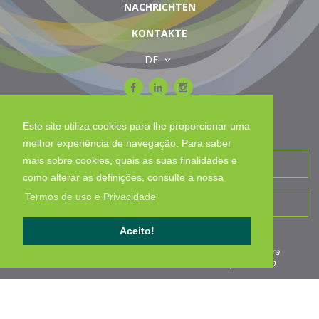
NACHRICHTEN
KONTAKTE
DE
Newsletter
Este site utiliza cookies para lhe proporcionar uma
Holen Sie sich unsere Neuigkeiten:
melhor experiência de navegação. Para saber
mais sobre cookies, quais as suas finalidades e
como alterar as definições, consulte a nossa
Termos de uso e Privacidade
Aceito!
Em que produtos tem interesse?
*
Filamentos para
Tubos
Perfis
Vedantes
Impressão 3D
Verificação humana
*