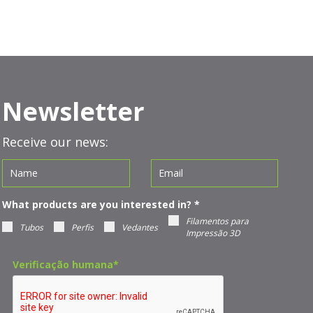
Newsletter
Receive our news:
What products are you interested in?
*
Filamentos para
Tubos
Perfis
Vedantes
Impressão 3D
Verificação humana
*