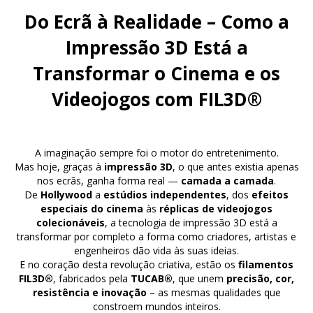
Do Ecrã à Realidade – Como a
Impressão 3D Está a
Transformar o Cinema e os
Videojogos com FIL3D®
A imaginação sempre foi o motor do entretenimento.
Mas hoje, graças à
impressão 3D
, o que antes existia apenas
nos ecrãs, ganha forma real —
camada a camada
.
De
Hollywood
a
estúdios independentes
, dos
efeitos
especiais do cinema
às
réplicas de videojogos
colecionáveis
, a tecnologia de impressão 3D está a
transformar por completo a forma como criadores, artistas e
engenheiros dão vida às suas ideias.
E no coração desta revolução criativa, estão os
filamentos
FIL3D®
, fabricados pela
TUCAB®
, que unem
precisão, cor,
resistência e inovação
– as mesmas qualidades que
constroem mundos inteiros.