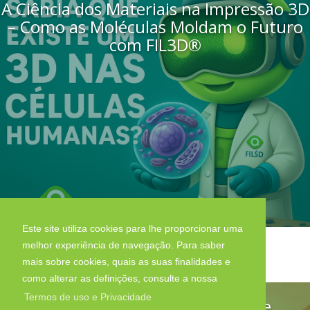
A Ciência dos Materiais na Impressão 3D
– Como as Moléculas Moldam o Futuro
com FIL3D®
Este site utiliza cookies para lhe proporcionar uma
melhor experiência de navegação. Para saber
mais sobre cookies, quais as suas finalidades e
como alterar as definições, consulte a nossa
Termos de uso e Privacidade
Impressão 3D e os Técnicos de