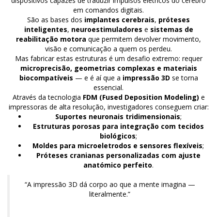
dispositivos capazes de traduzir impulsos elétricos do cérebro
em comandos digitais.
São as bases dos
implantes cerebrais
,
próteses
inteligentes
,
neuroestimuladores
e
sistemas de
reabilitação motora
que permitem devolver movimento,
visão e comunicação a quem os perdeu.
Mas fabricar estas estruturas é um desafio extremo: requer
microprecisão, geometrias complexas e materiais
biocompatíveis
— e é aí que a
impressão 3D
se torna
essencial.
Através da tecnologia
FDM (Fused Deposition Modeling)
e
impressoras de alta resolução, investigadores conseguem criar:
Suportes neuronais tridimensionais
;
Estruturas porosas para integração com tecidos
biológicos
;
Moldes para microeletrodos e sensores flexíveis
;
Próteses cranianas personalizadas com ajuste
anatómico perfeito
.
“A impressão 3D dá corpo ao que a mente imagina —
literalmente.”