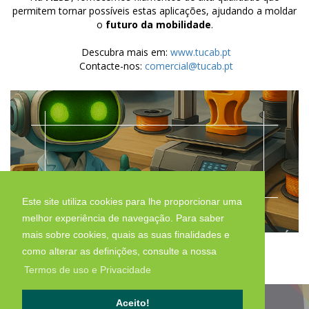
permitem tornar possíveis estas aplicações, ajudando a moldar
o
futuro da mobilidade
.
Descubra mais em:
www.tucab.pt
Contacte-nos:
comercial@tucab.pt
Este site utiliza cookies para lhe proporcionar uma
melhor experiência de navegação. Para saber
mais sobre cookies, quais as suas finalidades e
como alterar as definições, consulte a nossa
Termos de uso e Privacidade
Aceito!