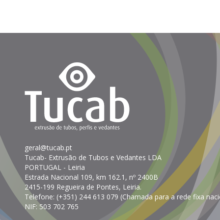
geral@tucab.pt
Tucab- Extrusão de Tubos e Vedantes LDA
PORTUGAL
- Leiria
Estrada Nacional 109, km 162.1, nº 2400B
2415-199 Regueira de Pontes, Leiria.
Telefone:
(+351) 244 613 079 (Chamada para a rede fixa naci
NIF: 503 702 765