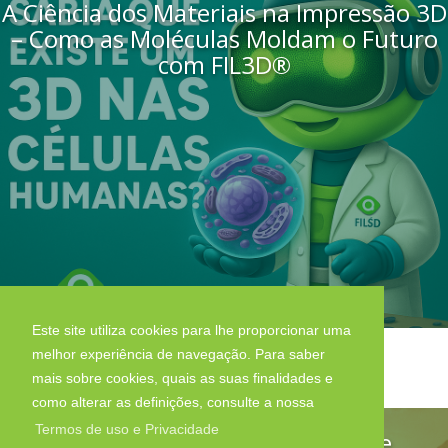
A Ciência dos Materiais na Impressão 3D
– Como as Moléculas Moldam o Futuro
com FIL3D®
Este site utiliza cookies para lhe proporcionar uma
melhor experiência de navegação. Para saber
mais sobre cookies, quais as suas finalidades e
como alterar as definições, consulte a nossa
Termos de uso e Privacidade
Impressão 3D e os Técnicos de