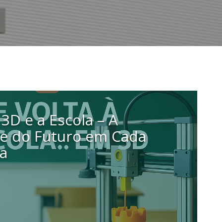
3D e a Escola – A
de do Futuro em Cada
la