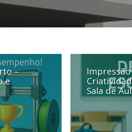
rto –
Impressão 
o e
Criativida
Sala de Au